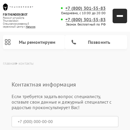
+7 (800) 301-55-83
Ежедневно, с 10:00 до 20:00
FIX-THUNDEROBOT
Ремонт устройств
+7 (800) 301-55-83
Thunderobot
Звонок бесплатный по РФ
Специализированный
cервисный центр г.
Нальчик
Мы ремонтируем
Позвонить
главная
контакты
Контактная информация
Ремонт компьютеров Thunderobot
Если требуется задать вопрос специалисту,
оставьте свои данные и дежурный специалист с
радостью проконсультирует Вас!