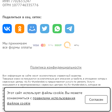
ИНН 7702633247
ОГРН 1077746335776
Поделиться в соц. сетях:
Мы принимаем
все формы оплаты
Политика конфиденциальности
Вся информация на сайте носит исключительно справочный характер.
Товарные знаки используются исключительно для описания устройств, в отношении которых
сервисные центры nlc.fix-thunderobot.ru предоставляют услуги по ремонту. Услуги
оказываются в неавторизованных сервисных центрах nlc.fix-thunderobot.ru, которые не
связаны с правообладателями товарных знаков или их официальными представителями.
Ремонт осуществляется для устройств, уже введенных в гражданский оборот в соответствии
Этот сайт использует файлы cookie. Вы можете
со статьей 1487 ГК РФ.
Использование товарных знаков не преследует цели индивидуализации услуг или введения
ознакомиться с
правилами использования
Согласен
потребителей в заблуждение, а служит для информирования о предоставляемых услугах по
ремонту техники указанных брендов.
файлов cookie
Представленная на сайте информация не является публичной офертой, определяемой
положениями Статьи 437(2) Гражданского кодекса РФ