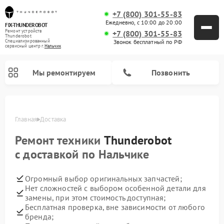
+7 (800) 301-55-83
Ежедневно, с 10:00 до 20:00
FIX-THUNDEROBOT
Ремонт устройств
+7 (800) 301-55-83
Thunderobot
Звонок бесплатный по РФ
Специализированный
cервисный центр г.
Нальчик
Мы ремонтируем
Позвонить
Главная
Доставка
Ремонт техники
Thunderobot
Ремонт компьютеров Thunderobot
с доставкой по Нальчике
Огромный выбор оригинальных запчастей;
Нет сложностей с выбором особенной детали для
замены, при этом стоимость доступная;
Бесплатная проверка, вне зависимости от любого
бренда;