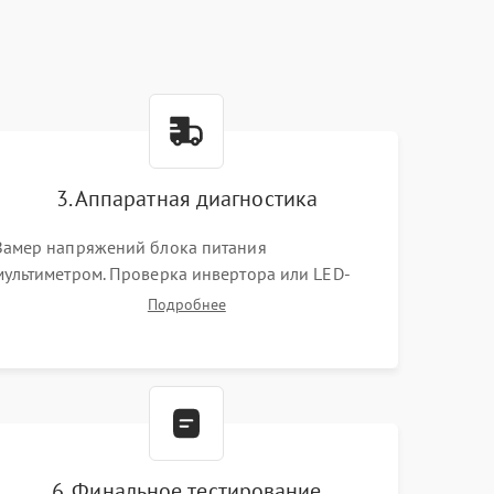
3. Аппаратная диагностика
Замер напряжений блока питания
мультиметром. Проверка инвертора или LED-
драйвера подсветки. Диагностика цепей
Подробнее
питания скалера и тестирование сигналов на
шлейфе LVDS
6. Финальное тестирование