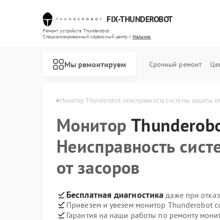
FIX-THUNDEROBOT
Ремонт устройств Thunderobot
Специализированный cервисный центр г.
Нальчик
Мы ремонтируем
Срочный ремонт
Це
derobot в Нальчике
Монитор Thunderobot неисправность системы защиты от
Монитор
Ремонт ноутбуков Thunderobot
Ремонт компьютеров Thunderobot
Thunderob
Неисправность сис
от засоров
Бесплатная диагностика
даже при отказ
Привезем и увезем монитор Thunderobot с
Гарантия на наши работы по ремонту мон