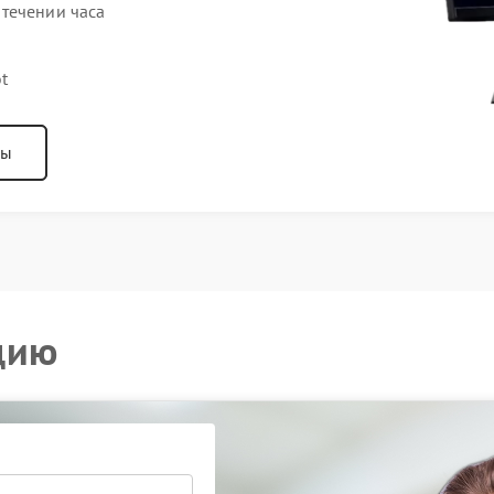
течении часа
t
ны
цию