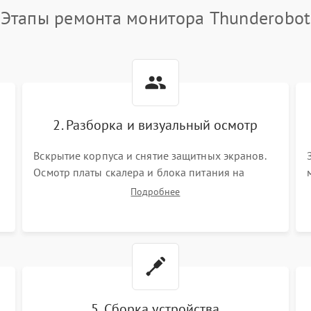
Этапы ремонта монитора Thunderobot
2. Разборка и визуальный осмотр
Вскрытие корпуса и снятие защитных экранов.
Осмотр платы скалера и блока питания на
К
наличие вздутых конденсаторов, прогаров,
Подробнее
окислений. Проверка надежности контактов и
целостности шлейфов матрицы.
5. Сборка устройства