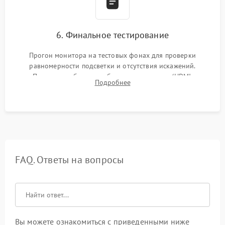
6. Финальное тестирование
Прогон монитора на тестовых фонах для проверки
равномерности подсветки и отсутствия искажений.
Проверка работоспособности всех портов (HDMI,
Подробнее
DisplayPort, VGA) и кнопок управления под нагрузкой в
течение пары часов.
FAQ. Ответы на вопросы
Вы можете ознакомиться с приведенными ниже