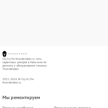
СЦ nlc.fix-thunderobot.ru - сеть
сервисных центров в Нальчике по
ремонту и обслуживанию техники
Thunderobot
2021-2026 © СЦ nlc.fix-
thunderobot.ru
Мы ремонтируем
Ремонт ноутбуков
Ремонт компьютеров