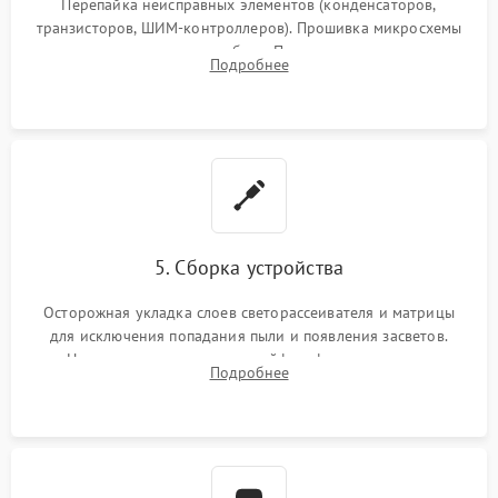
Перепайка неисправных элементов (конденсаторов,
транзисторов, ШИМ-контроллеров). Прошивка микросхемы
памяти при программных сбоях. При поломке подсветки —
Подробнее
разборка матрицы и замена выгоревших светодиодов.
5. Сборка устройства
Осторожная укладка слоев светорассеивателя и матрицы
для исключения попадания пыли и появления засветов.
Надежное подключение шлейфов, фиксация плат и
Подробнее
аккуратное защелкивание пластикового корпуса монитора.