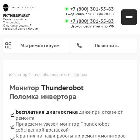
+7 (800) 301-55-83
Ежедневно, с 10:00 до 20:00
FIX-THUNDEROBOT
Ремонт устройств
+7 (800) 301-55-83
Thunderobot
Звонок бесплатный по РФ
Специализированный
cервисный центр г.
Нальчик
Мы ремонтируем
Позвонить
ьчике
Монитор Thunderobot поломка инвертора
Ремонт компьютеров Thunderobot
Монитор
Thunderobot
Поломка инвертора
Бесплатная диагностика
даже при отказе от
ремонта
Привезем и увезем монитор Thunderobot
собственной доставкой
Гарантия на наши работы по ремонту мониторов