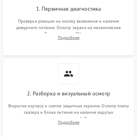
1. Первичная диагностика
Проверка реакции на кнопку включения и наличия
дежурного питания. Осмотр экрана на механические
повреждения. Подключение к ПК для оценки вывода
Подробнее
изображения, работы подсветки и выявления артефактов на
матрице.
2. Разборка и визуальный осмотр
Вскрытие корпуса и снятие защитных экранов. Осмотр платы
скалера и блока питания на наличие вздутых
конденсаторов, прогаров, окислений. Проверка надежности
Подробнее
контактов и целостности шлейфов матрицы.