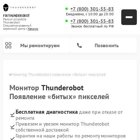
+7 (800) 301-55-83
Ежедневно, с 10:00 до 20:00
FIX-THUNDEROBOT
Ремонт устройств
+7 (800) 301-55-83
Thunderobot
Звонок бесплатный по РФ
Специализированный
cервисный центр г.
Нальчик
Мы ремонтируем
Позвонить
ьчике
Монитор Thunderobot появление «битых» пикселей
Ремонт компьютеров Thunderobot
Монитор
Thunderobot
Появление «битых» пикселей
Бесплатная диагностика
даже при отказе от
ремонта
Привезем и увезем монитор Thunderobot
собственной доставкой
Гарантия на наши работы по ремонту мониторов