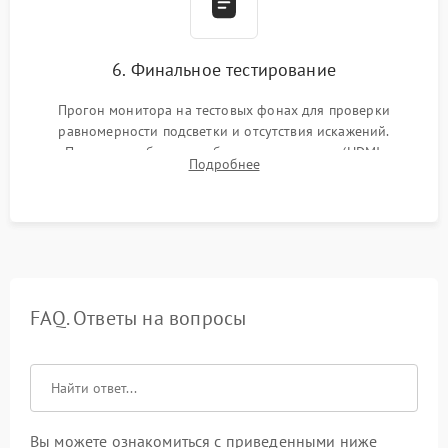
6. Финальное тестирование
Прогон монитора на тестовых фонах для проверки
равномерности подсветки и отсутствия искажений.
Проверка работоспособности всех портов (HDMI,
Подробнее
DisplayPort, VGA) и кнопок управления под нагрузкой в
течение пары часов.
FAQ. Ответы на вопросы
Вы можете ознакомиться с приведенными ниже