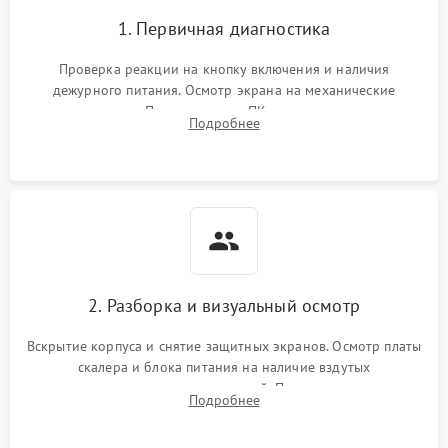
1. Первичная диагностика
Проверка реакции на кнопку включения и наличия
дежурного питания. Осмотр экрана на механические
повреждения. Подключение к ПК для оценки вывода
Подробнее
изображения, работы подсветки и выявления артефактов на
матрице.
2. Разборка и визуальный осмотр
Вскрытие корпуса и снятие защитных экранов. Осмотр платы
скалера и блока питания на наличие вздутых
конденсаторов, прогаров, окислений. Проверка надежности
Подробнее
контактов и целостности шлейфов матрицы.