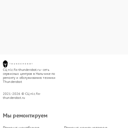
СЦ nlc.fix-thunderobot.ru - сеть
сервисных центров в Нальчике по
ремонту и обслуживанию техники
Thunderobot
2021-2026 © СЦ nlc.fix-
thunderobot.ru
Мы ремонтируем
Ремонт ноутбуков
Ремонт компьютеров