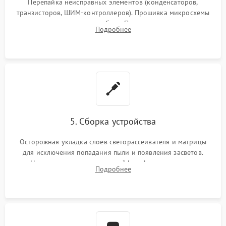
Перепайка неисправных элементов (конденсаторов,
транзисторов, ШИМ-контроллеров). Прошивка микросхемы
памяти при программных сбоях. При поломке подсветки —
Подробнее
разборка матрицы и замена выгоревших светодиодов.
5. Сборка устройства
Осторожная укладка слоев светорассеивателя и матрицы
для исключения попадания пыли и появления засветов.
Надежное подключение шлейфов, фиксация плат и
Подробнее
аккуратное защелкивание пластикового корпуса монитора.