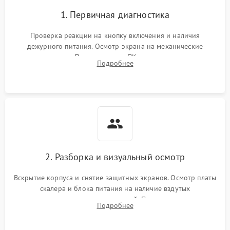
1. Первичная диагностика
Проверка реакции на кнопку включения и наличия
дежурного питания. Осмотр экрана на механические
повреждения. Подключение к ПК для оценки вывода
Подробнее
изображения, работы подсветки и выявления артефактов на
матрице.
2. Разборка и визуальный осмотр
Вскрытие корпуса и снятие защитных экранов. Осмотр платы
скалера и блока питания на наличие вздутых
конденсаторов, прогаров, окислений. Проверка надежности
Подробнее
контактов и целостности шлейфов матрицы.