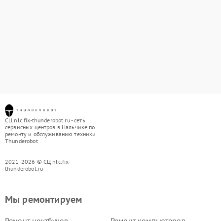
СЦ nlc.fix-thunderobot.ru - сеть
сервисных центров в Нальчике по
ремонту и обслуживанию техники
Thunderobot
2021-2026 © СЦ nlc.fix-
thunderobot.ru
Мы ремонтируем
Ремонт ноутбуков
Ремонт компьютеров