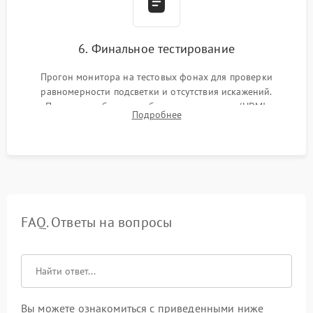
6. Финальное тестирование
Прогон монитора на тестовых фонах для проверки
равномерности подсветки и отсутствия искажений.
Проверка работоспособности всех портов (HDMI,
Подробнее
DisplayPort, VGA) и кнопок управления под нагрузкой в
течение пары часов.
FAQ. Ответы на вопросы
Вы можете ознакомиться с приведенными ниже