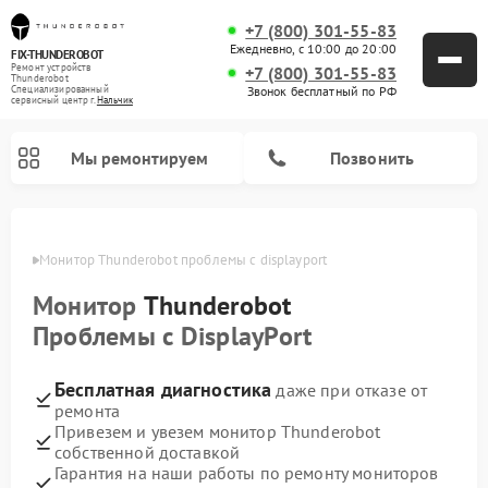
+7 (800) 301-55-83
Ежедневно, с 10:00 до 20:00
FIX-THUNDEROBOT
Ремонт устройств
+7 (800) 301-55-83
Thunderobot
Звонок бесплатный по РФ
Специализированный
cервисный центр г.
Нальчик
Мы ремонтируем
Позвонить
ьчике
Монитор Thunderobot проблемы с displayport
Ремонт компьютеров Thunderobot
Монитор
Thunderobot
Проблемы с DisplayPort
Бесплатная диагностика
даже при отказе от
ремонта
Привезем и увезем монитор Thunderobot
собственной доставкой
Гарантия на наши работы по ремонту мониторов