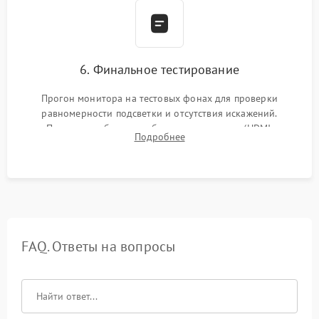
6. Финальное тестирование
Прогон монитора на тестовых фонах для проверки
равномерности подсветки и отсутствия искажений.
Проверка работоспособности всех портов (HDMI,
Подробнее
DisplayPort, VGA) и кнопок управления под нагрузкой в
течение пары часов.
FAQ. Ответы на вопросы