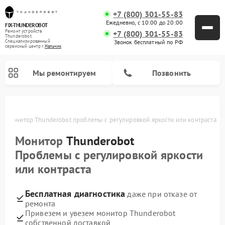
+7 (800) 301-55-83
Ежедневно, с 10:00 до 20:00
FIX-THUNDEROBOT
Ремонт устройств
+7 (800) 301-55-83
Thunderobot
Звонок бесплатный по РФ
Специализированный
cервисный центр г.
Нальчик
Мы ремонтируем
Позвонить
ке
Монитор Thunderobot проблемы с регулировкой яркости или контраста
Ремонт компьютеров Thunderobot
Монитор
Thunderobot
Проблемы с регулировкой яркости
или контраста
Бесплатная диагностика
даже при отказе от
ремонта
Привезем и увезем монитор Thunderobot
собственной доставкой