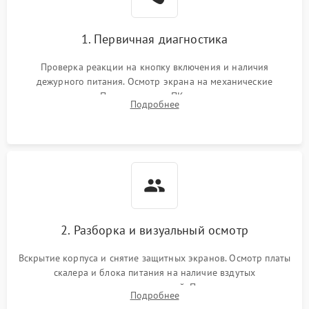
1. Первичная диагностика
Проверка реакции на кнопку включения и наличия
дежурного питания. Осмотр экрана на механические
повреждения. Подключение к ПК для оценки вывода
Подробнее
изображения, работы подсветки и выявления артефактов на
матрице.
2. Разборка и визуальный осмотр
Вскрытие корпуса и снятие защитных экранов. Осмотр платы
скалера и блока питания на наличие вздутых
конденсаторов, прогаров, окислений. Проверка надежности
Подробнее
контактов и целостности шлейфов матрицы.