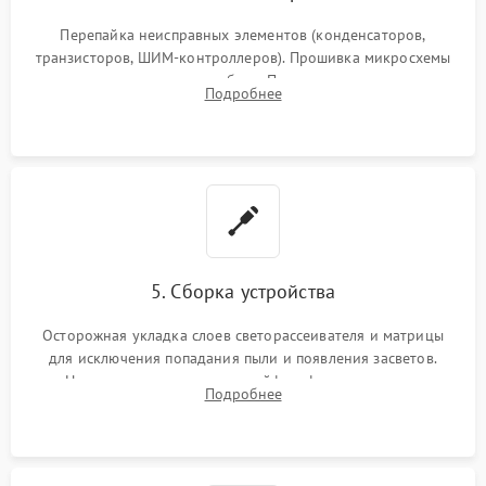
Перепайка неисправных элементов (конденсаторов,
транзисторов, ШИМ-контроллеров). Прошивка микросхемы
памяти при программных сбоях. При поломке подсветки —
Подробнее
разборка матрицы и замена выгоревших светодиодов.
5. Сборка устройства
Осторожная укладка слоев светорассеивателя и матрицы
для исключения попадания пыли и появления засветов.
Надежное подключение шлейфов, фиксация плат и
Подробнее
аккуратное защелкивание пластикового корпуса монитора.