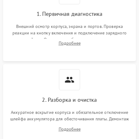
1. Первичная диагностика
Перегрев из‑за пыли,
износа термопасты или
2500 ₽
Подробнее →
неисправности кулера
Внешний осмотр корпуса, экрана и портов. Проверка
реакции на кнопку включения и подключение зарядного
устройства. Оценка потребления тока с помощью
Выход из строя SSD или
Подробнее
HDD: медленная загрузка,
лабораторного блока питания для локализации проблемы.
3000 ₽
Подробнее →
ошибки чтения,
пропадание диска
Неисправность
оперативной памяти:
2000 ₽
Подробнее →
вылеты приложений,
синие экраны
2. Разборка и очистка
Проблемы Wi‑Fi или
2500 ₽
Подробнее →
Bluetooth модулей
Аккуратное вскрытие корпуса и обязательное отключение
шлейфа аккумулятора для обесточивания платы. Демонтаж
системы охлаждения, очистка кулера от пыли и удаление
Подробнее
высохшей термопасты с кристаллов чипов.