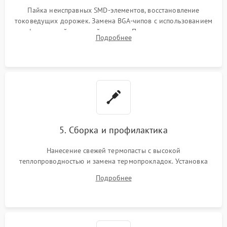
Пайка неисправных SMD-элементов, восстановление
токоведущих дорожек. Замена BGA-чипов с использованием
инфракрасной паяльной станции. Прошивка микросхемы
Подробнее
BIOS или замена поврежденных портов USB
5. Сборка и профилактика
Нанесение свежей термопасты с высокой
теплопроводностью и замена термопрокладок. Установка
системы охлаждения, подключение всех внутренних
Подробнее
шлейфов, модулей памяти и накопителей. Предварительная
сборка корпуса.