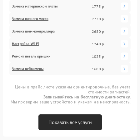
Замена материнской платы
1775 р
Замена южного моста
2730 р
Замена шим-контроллера
2680 р
Настройка Wi-Fi
1240 р
Ремонт петель крышки
1025 р
Замена вебкамеры
1600 р
Цены в прайс-листе указаны ориентировочные, без учета
стоимости запчастей.
Записывайтесь на бесплатную диагностику.
Мы проверим ваше устройство и укажем на неисправность.
Показать все услуги