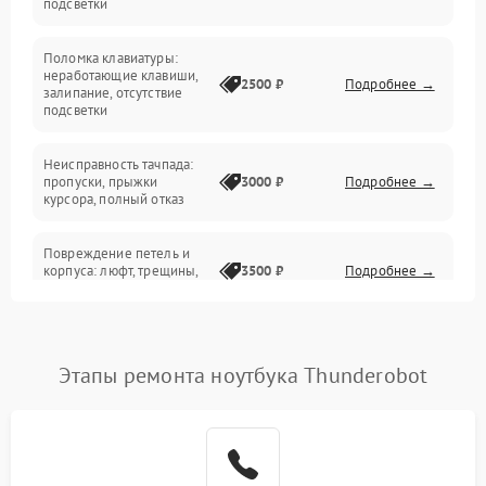
подсветки
Электрические и системные сбои
Поломка клавиатуры:
Интерфейсные проблемы
неработающие клавиши,
2500 ₽
Подробнее →
залипание, отсутствие
подсветки
Батарея
Неисправность тачпада:
Сеть и интернет
пропуски, прыжки
3000 ₽
Подробнее →
курсора, полный отказ
Система охлаждения
Повреждение петель и
корпуса: люфт, трещины,
3500 ₽
Подробнее →
деформация
Проблемы аккумулятора:
быстрая разрядка,
2500 ₽
Подробнее →
Этапы ремонта ноутбука Thunderobot
невозможность зарядки,
вздутие
Неисправность зарядного
устройства или разъёма
2000 ₽
Подробнее →
питания