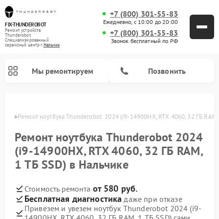
+7 (800) 301-55-83
Ежедневно, с 10:00 до 20:00
FIX-THUNDEROBOT
Ремонт устройств
+7 (800) 301-55-83
Thunderobot
Звонок бесплатный по РФ
Специализированный
cервисный центр г.
Нальчик
Мы ремонтируем
Позвонить
ьчике
Ремонт ноутбука Thunderobot  2024 (i9-14900HX, RTX 4060, 32 ГБ RAM,
Ремонт компьютеров Thunderobot
Ремонт ноутбука Thunderobot 2024
(i9-14900HX, RTX 4060, 32 ГБ RAM,
1 ТБ SSD) в Нальчике
от 580 руб.
Стоимость ремонта
Бесплатная диагностика
даже при отказе
Привезем и увезем ноутбук Thunderobot 2024 (i9-
14900HX, RTX 4060, 32 ГБ RAM, 1 ТБ SSD) сами