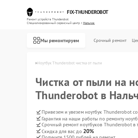
FIX-THUNDEROBOT
Ремонт устройств Thunderobot
Специализированный cервисный центр г.
Нальчик
Мы ремонтируем
Срочный ремонт
Це
nderobot в Нальчике
Ноутбук Thunderobot чистка от пыли
Ремонт компьютеров Thunderobot
Ремонт мониторов Thunderobot
Чистка от пыли на н
Thunderobot в Наль
Привезем и увезем ноутбук Thunderobot с
Гарантия на наши работы по ремонту ноут
Срочный ремонт ноутбуков Thunderobot в 
20%
Скидка для вас до
Получите 1500 рублей на ремонт