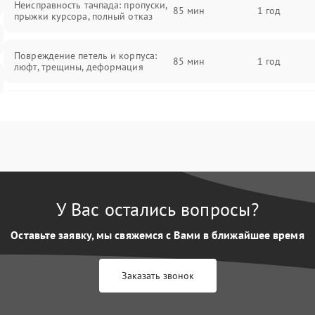
Неисправность тачпада: пропуски,
85 мин
1 год
прыжки курсора, полный отказ
Повреждение петель и корпуса:
85 мин
1 год
люфт, трещины, деформация
Проблемы аккумулятора: быстрая
разрядка, невозможность зарядки,
85 мин
1 год
вздутие
Неисправность зарядного
85 мин
1 год
устройства или разъёма питания
У Вас остались вопросы?
Перегрев из‑за пыли, износа
термопасты или неисправности
75 мин
1 год
Оставьте заявку, мы свяжемся с Вами в ближайшее время
кулера
Заказать звонок
Выход из строя SSD или HDD:
медленная загрузка, ошибки
80 мин
1 год
чтения, пропадание диска