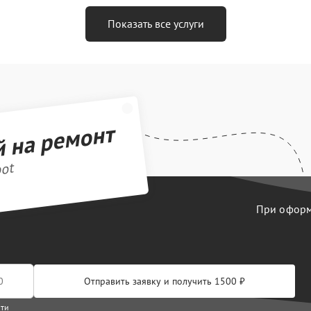
Показать все услуги
й на ремонт
bot
При оформл
Отправить заявку и получить 1500 ₽
сти