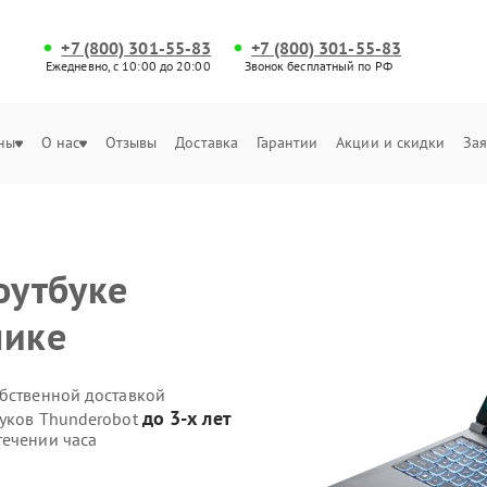
+7 (800) 301-55-83
+7 (800) 301-55-83
Ежедневно, с 10:00 до 20:00
Звонок бесплатный по РФ
ны
О нас
Отзывы
Доставка
Гарантии
Акции и скидки
Зая
оутбуке
чике
обственной доставкой
до 3-х лет
буков Thunderobot
течении часа