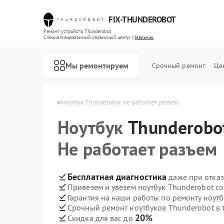
FIX-THUNDEROBOT
Ремонт устройств Thunderobot
Специализированный cервисный центр г.
Нальчик
Мы ремонтируем
Срочный ремонт
Це
nderobot в Нальчике
Ноутбук Thunderobot не работает разъем
Ноутбук
Ремонт компьютеров Thunderobot
Ремонт мониторов Thunderobot
Thunderobo
Не работает разъем
Бесплатная диагностика
даже при отказ
Привезем и увезем ноутбук Thunderobot с
Гарантия на наши работы по ремонту ноут
Срочный ремонт ноутбуков Thunderobot в 
20%
Скидка для вас до