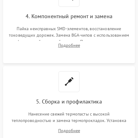
4. Компонентный ремонт и замена
Пайка неисправных SMD-элементов, восстановление
токоведущих дорожек. Замена BGA-чипов с использованием
инфракрасной паяльной станции. Прошивка микросхемы
Подробнее
BIOS или замена поврежденных портов USB
5. Сборка и профилактика
Нанесение свежей термопасты с высокой
теплопроводностью и замена термопрокладок. Установка
системы охлаждения, подключение всех внутренних
Подробнее
шлейфов, модулей памяти и накопителей. Предварительная