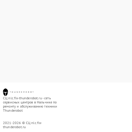
СЦ nlc.fix-thunderobot.ru - сеть
сервисных центров в Нальчике по
ремонту и обслуживанию техники
Thunderobot
2021-2026 © СЦ nlc.fix-
thunderobot.ru