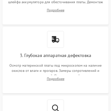
шлейфа аккумулятора для обесточивания платы. Демонтаж
системы охлаждения, очистка кулера от пыли и удаление
Подробнее
высохшей термопасты с кристаллов чипов.
3. Глубокая аппаратная дефектовка
Осмотр материнской платы под микроскопом на наличие
окислов от влаги и прогаров. Замеры сопротивлений и
дежурных напряжений. Проверка цепей питания,
Подробнее
мультиконтроллера, процессора и видеочипа.