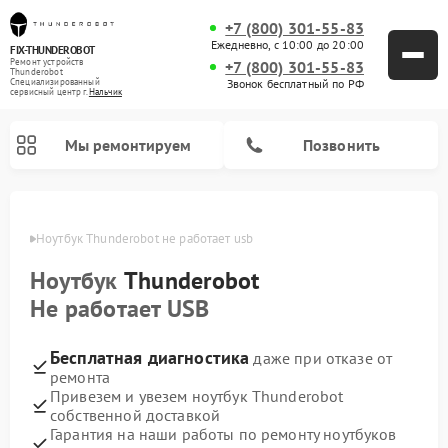
+7 (800) 301-55-83
Ежедневно, с 10:00 до 20:00
FIX-THUNDEROBOT
Ремонт устройств
+7 (800) 301-55-83
Thunderobot
Звонок бесплатный по РФ
Специализированный
cервисный центр г.
Нальчик
Мы ремонтируем
Позвонить
ьчике
Ноутбук Thunderobot не работает usb
Ремонт компьютеров Thunderobot
Ноутбук
Thunderobot
Не работает USB
Бесплатная диагностика
даже при отказе от
ремонта
Привезем и увезем ноутбук Thunderobot
собственной доставкой
Гарантия на наши работы по ремонту ноутбуков