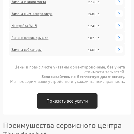
Замена южного моста
2730 р
Замена шим-контроллера
2680 р
Настройка Wi-Fi
1240 р
Ремонт петель крышки
1025 р
Замена вебкамеры
1600 р
Цены в прайс-листе указаны ориентировочные, без учета
стоимости запчастей.
Записывайтесь на бесплатную диагностику.
Мы проверим ваше устройство и укажем на неисправность.
Показать все услуги
Преимущества сервисного центра