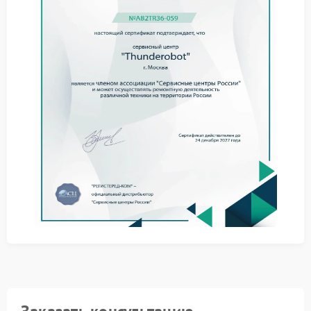
Физическое повреждение гнезда: окисление
контактов, засорение или сломанный внутренний
язычок.
Сбой в работе южного моста или
мультиконтроллера, отвечающих за ввод-вывод
данных.
Проблемы с драйверами или некорректные
настройки BIOS после обновлений.
Замыкание в цепях питания на материнской
плате, вызванное подключением неисправной
периферии.
Этапы профессиональной
диагностики
Самостоятельное вмешательство в устройство ноута
без опыта часто приводит к усугублению ситуации.
В нашей практике был случай, когда владелец
пытался «прозвонить» контакты и замкнул линии
питания, что вывело из строя контроллер. Поэтому
диагностику следует доверять тем, кто
специализируется на ремонте Thunderobot. Мы