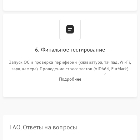
сборка корпуса.
6. Финальное тестирование
Запуск ОС и проверка периферии (клавиатура, тачпад, Wi-Fi,
звук, камера). Проведение стресс-тестов (AIDA64, FurMark)
для контроля температурного режима и стабильности
Подробнее
системы под пиковой нагрузкой.
FAQ. Ответы на вопросы