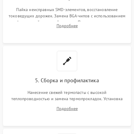
Пайка неисправных SMD-элементов, восстановление
токоведущих дорожек. Замена BGA-чипов с использованием
инфракрасной паяльной станции. Прошивка микросхемы
Подробнее
BIOS или замена поврежденных портов USB
5. Сборка и профилактика
Нанесение свежей термопасты с высокой
теплопроводностью и замена термопрокладок. Установка
системы охлаждения, подключение всех внутренних
Подробнее
шлейфов, модулей памяти и накопителей. Предварительная
сборка корпуса.