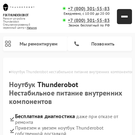
+7 (800) 301-55-83
Ежедневно, с 10:00 до 20:00
FIX-THUNDEROBOT
Ремонт устройств
+7 (800) 301-55-83
Thunderobot
Звонок бесплатный по РФ
Специализированный
cервисный центр г.
Нальчик
Мы ремонтируем
Позвонить
ьчике
Ноутбук Thunderobot нестабильное питание внутренних компонентов
Ремонт компьютеров Thunderobot
Ноутбук
Thunderobot
Нестабильное питание внутренних
компонентов
Бесплатная диагностика
даже при отказе от
ремонта
Привезем и увезем ноутбук Thunderobot
собственной доставкой