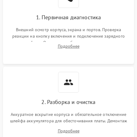
1. Первичная диагностика
Внешний осмотр корпуса, экрана и портов. Проверка
реакции на кнопку включения и подключение зарядного
устройства. Оценка потребления тока с помощью
Подробнее
лабораторного блока питания для локализации проблемы.
2. Разборка и очистка
Аккуратное вскрытие корпуса и обязательное отключение
шлейфа аккумулятора для обесточивания платы. Демонтаж
системы охлаждения, очистка кулера от пыли и удаление
Подробнее
высохшей термопасты с кристаллов чипов.