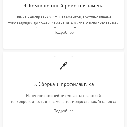
4. Компонентный ремонт и замена
Пайка неисправных SMD-элементов, восстановление
токоведущих дорожек. Замена BGA-чипов с использованием
инфракрасной паяльной станции. Прошивка микросхемы
Подробнее
BIOS или замена поврежденных портов USB
5. Сборка и профилактика
Нанесение свежей термопасты с высокой
теплопроводностью и замена термопрокладок. Установка
системы охлаждения, подключение всех внутренних
Подробнее
шлейфов, модулей памяти и накопителей. Предварительная
сборка корпуса.