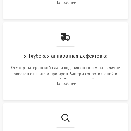
Подробнее
высохшей термопасты с кристаллов чипов.
3. Глубокая аппаратная дефектовка
Осмотр материнской платы под микроскопом на наличие
окислов от влаги и прогаров. Замеры сопротивлений и
дежурных напряжений. Проверка цепей питания,
Подробнее
мультиконтроллера, процессора и видеочипа.