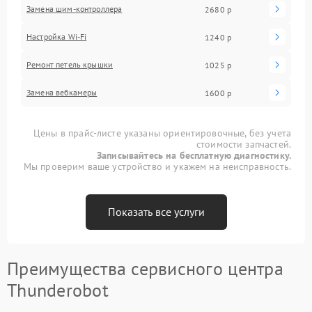
Замена шим-контроллера
2680 р
Настройка Wi-Fi
1240 р
Ремонт петель крышки
1025 р
Замена вебкамеры
1600 р
Цены в прайс-листе указаны ориентировочные, без учета
стоимости запчастей.
Записывайтесь на бесплатную диагностику.
Мы проверим ваше устройство и укажем на неисправность.
Показать все услуги
Преимущества сервисного центра
Thunderobot