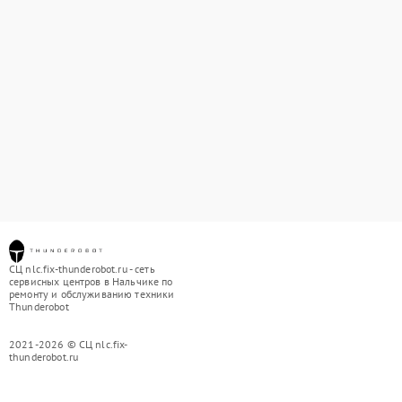
СЦ nlc.fix-thunderobot.ru - сеть
сервисных центров в Нальчике по
ремонту и обслуживанию техники
Thunderobot
2021-2026 © СЦ nlc.fix-
thunderobot.ru