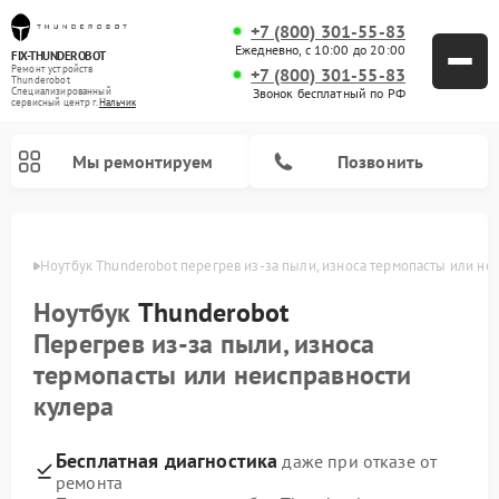
+7 (800) 301-55-83
Ежедневно, с 10:00 до 20:00
FIX-THUNDEROBOT
Ремонт устройств
+7 (800) 301-55-83
Thunderobot
Звонок бесплатный по РФ
Специализированный
cервисный центр г.
Нальчик
Мы ремонтируем
Позвонить
ьчике
Ноутбук Thunderobot перегрев из‑за пыли, износа термопасты или не
Ремонт компьютеров Thunderobot
Ноутбук
Thunderobot
Перегрев из‑за пыли, износа
термопасты или неисправности
кулера
Бесплатная диагностика
даже при отказе от
ремонта