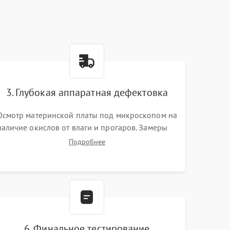
3. Глубокая аппаратная дефектовка
Осмотр материнской платы под микроскопом на
наличие окислов от влаги и прогаров. Замеры
сопротивлений и дежурных напряжений.
Подробнее
Проверка цепей питания, мультиконтроллера,
процессора и видеочипа.
6. Финальное тестирование