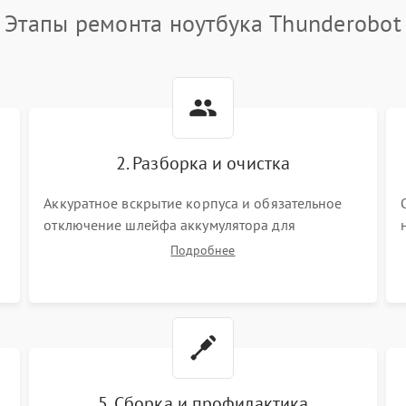
Этапы ремонта ноутбука Thunderobot
2. Разборка и очистка
Аккуратное вскрытие корпуса и обязательное
отключение шлейфа аккумулятора для
обесточивания платы. Демонтаж системы
Подробнее
охлаждения, очистка кулера от пыли и удаление
высохшей термопасты с кристаллов чипов.
5. Сборка и профилактика