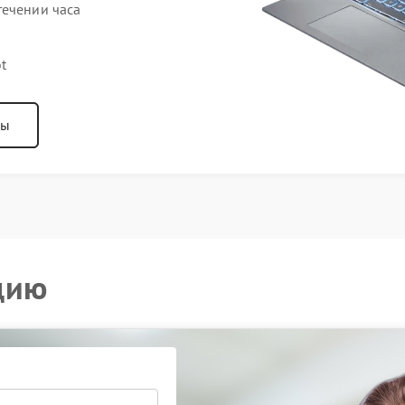
течении часа
t
ны
цию