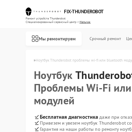
FIX-THUNDEROBOT
Ремонт устройств Thunderobot
Специализированный cервисный центр г.
Нальчик
Мы ремонтируем
Срочный ремонт
Це
nderobot в Нальчике
Ноутбук Thunderobot проблемы wi‑fi или bluetooth мод
Ноутбук
Ремонт компьютеров Thunderobot
Ремонт мониторов Thunderobot
Thunderobo
Проблемы Wi‑Fi или
модулей
Бесплатная диагностика
даже при отказ
Привезем и увезем ноутбук Thunderobot с
Гарантия на наши работы по ремонту ноут