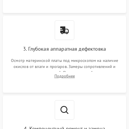
3. Глубокая аппаратная дефектовка
Осмотр материнской платы под микроскопом на наличие
окислов от влаги и прогаров. Замеры сопротивлений и
дежурных напряжений. Проверка цепей питания,
Подробнее
мультиконтроллера, процессора и видеочипа.
4. Компонентный ремонт и замена