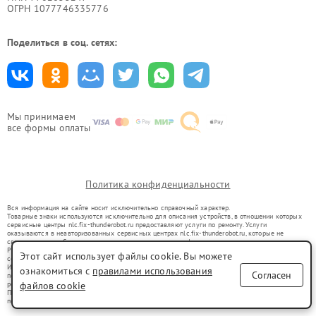
ОГРН 1077746335776
Поделиться в соц. сетях:
Мы принимаем
все формы оплаты
Политика конфиденциальности
Вся информация на сайте носит исключительно справочный характер.
Товарные знаки используются исключительно для описания устройств, в отношении которых
сервисные центры nlc.fix-thunderobot.ru предоставляют услуги по ремонту. Услуги
оказываются в неавторизованных сервисных центрах nlc.fix-thunderobot.ru, которые не
связаны с правообладателями товарных знаков или их официальными представителями.
Ремонт осуществляется для устройств, уже введенных в гражданский оборот в соответствии
Этот сайт использует файлы cookie. Вы можете
со статьей 1487 ГК РФ.
Использование товарных знаков не преследует цели индивидуализации услуг или введения
ознакомиться с
правилами использования
Согласен
потребителей в заблуждение, а служит для информирования о предоставляемых услугах по
ремонту техники указанных брендов.
файлов cookie
Представленная на сайте информация не является публичной офертой, определяемой
положениями Статьи 437(2) Гражданского кодекса РФ