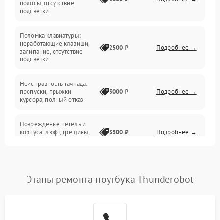
полосы, отсутствие
подсветки
Электрические и системные сбои
Поломка клавиатуры:
Интерфейсные проблемы
неработающие клавиши,
2500 ₽
Подробнее →
залипание, отсутствие
подсветки
Батарея
Неисправность тачпада:
Сеть и интернет
пропуски, прыжки
3000 ₽
Подробнее →
курсора, полный отказ
Система охлаждения
Повреждение петель и
корпуса: люфт, трещины,
3500 ₽
Подробнее →
деформация
Проблемы аккумулятора:
быстрая разрядка,
2500 ₽
Подробнее →
Этапы ремонта ноутбука Thunderobot
невозможность зарядки,
вздутие
Неисправность зарядного