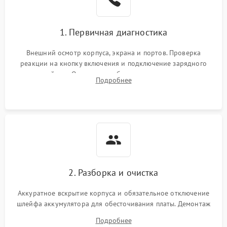
устройства или разъёма
2000 ₽
Подробнее →
питания
1. Первичная диагностика
Перегрев из‑за пыли,
износа термопасты или
2500 ₽
Подробнее →
неисправности кулера
Внешний осмотр корпуса, экрана и портов. Проверка
реакции на кнопку включения и подключение зарядного
устройства. Оценка потребления тока с помощью
Выход из строя SSD или
Подробнее
HDD: медленная загрузка,
лабораторного блока питания для локализации проблемы.
3000 ₽
Подробнее →
ошибки чтения,
пропадание диска
Неисправность
оперативной памяти:
2000 ₽
Подробнее →
вылеты приложений,
синие экраны
2. Разборка и очистка
Проблемы Wi‑Fi или
2500 ₽
Подробнее →
Bluetooth модулей
Аккуратное вскрытие корпуса и обязательное отключение
шлейфа аккумулятора для обесточивания платы. Демонтаж
системы охлаждения, очистка кулера от пыли и удаление
Подробнее
высохшей термопасты с кристаллов чипов.