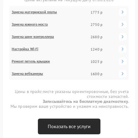
Замена материнской платы
1775 р
Замена южного моста
2730 р
Замена шим-контроллера
2680 р
Настройка Wi-Fi
1240 р
Ремонт петель крышки
1025 р
Замена вебкамеры
1600 р
Цены в прайс-листе указаны ориентировочные, без учета
стоимости запчастей.
Записывайтесь на бесплатную диагностику.
Мы проверим ваше устройство и укажем на неисправность.
Показать все услуги