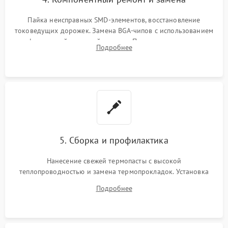
Пайка неисправных SMD-элементов, восстановление
токоведущих дорожек. Замена BGA-чипов с использованием
инфракрасной паяльной станции. Прошивка микросхемы
Подробнее
BIOS или замена поврежденных портов USB
5. Сборка и профилактика
Нанесение свежей термопасты с высокой
теплопроводностью и замена термопрокладок. Установка
системы охлаждения, подключение всех внутренних
Подробнее
шлейфов, модулей памяти и накопителей. Предварительная
сборка корпуса.