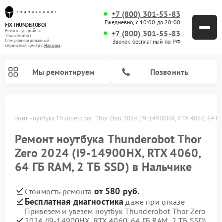
+7 (800) 301-55-83
Ежедневно, с 10:00 до 20:00
FIX-THUNDEROBOT
Ремонт устройств
+7 (800) 301-55-83
Thunderobot
Звонок бесплатный по РФ
Специализированный
cервисный центр г.
Нальчик
Мы ремонтируем
Позвонить
ке
Ремонт ноутбука Thunderobot  Thor Zero 2024 (i9-14900HX, RTX 4060, 64 Г
Ремонт компьютеров Thunderobot
Ремонт ноутбука Thunderobot Thor
Zero 2024 (i9-14900HX, RTX 4060,
64 ГБ RAM, 2 ТБ SSD) в Нальчике
от 580 руб.
Стоимость ремонта
Бесплатная диагностика
даже при отказе
Привезем и увезем ноутбук Thunderobot Thor Zero
2024 (i9-14900HX, RTX 4060, 64 ГБ RAM, 2 ТБ SSD)