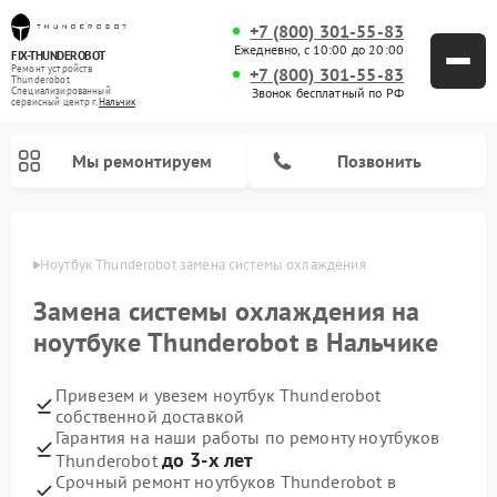
+7 (800) 301-55-83
Ежедневно, с 10:00 до 20:00
FIX-THUNDEROBOT
Ремонт устройств
+7 (800) 301-55-83
Thunderobot
Звонок бесплатный по РФ
Специализированный
cервисный центр г.
Нальчик
Мы ремонтируем
Позвонить
ьчике
Ноутбук Thunderobot замена системы охлаждения
Ремонт компьютеров Thunderobot
Замена системы охлаждения на
ноутбуке Thunderobot в Нальчике
Привезем и увезем ноутбук Thunderobot
собственной доставкой
Гарантия на наши работы по ремонту ноутбуков
до 3-х лет
Thunderobot
Срочный ремонт ноутбуков Thunderobot в