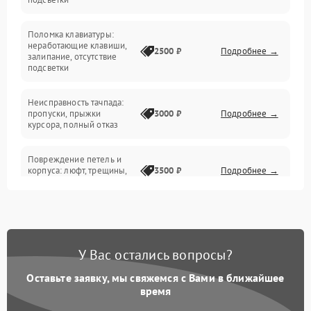
Электрические и системные сбои
Поломка клавиатуры:
Интерфейсные проблемы
неработающие клавиши,
2500 ₽
Подробнее →
залипание, отсутствие
подсветки
Батарея
Неисправность тачпада:
Сеть и интернет
пропуски, прыжки
3000 ₽
Подробнее →
курсора, полный отказ
Система охлаждения
Повреждение петель и
корпуса: люфт, трещины,
3500 ₽
Подробнее →
деформация
Проблемы аккумулятора:
быстрая разрядка,
2500 ₽
Подробнее →
невозможность зарядки,
вздутие
У Вас остались вопросы?
Оставьте заявку, мы свяжемся с Вами в ближайшее
Неисправность зарядного
время
устройства или разъёма
2000 ₽
Подробнее →
питания