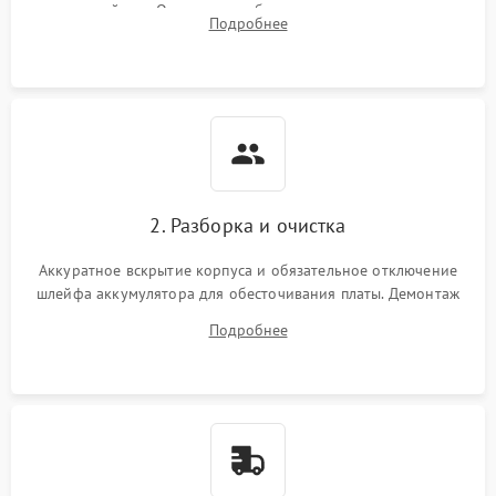
устройства. Оценка потребления тока с помощью
Подробнее
лабораторного блока питания для локализации проблемы.
2. Разборка и очистка
Аккуратное вскрытие корпуса и обязательное отключение
шлейфа аккумулятора для обесточивания платы. Демонтаж
системы охлаждения, очистка кулера от пыли и удаление
Подробнее
высохшей термопасты с кристаллов чипов.