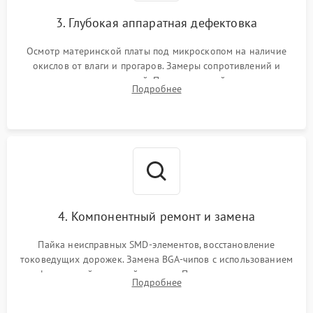
3. Глубокая аппаратная дефектовка
Осмотр материнской платы под микроскопом на наличие
окислов от влаги и прогаров. Замеры сопротивлений и
дежурных напряжений. Проверка цепей питания,
Подробнее
мультиконтроллера, процессора и видеочипа.
4. Компонентный ремонт и замена
Пайка неисправных SMD-элементов, восстановление
токоведущих дорожек. Замена BGA-чипов с использованием
инфракрасной паяльной станции. Прошивка микросхемы
Подробнее
BIOS или замена поврежденных портов USB