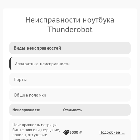
Неисправности ноутбука
Thunderobot
Виды неисправностей
Аппаратные неисправности
Порты
Общие поломки
Неисправности
Стоимость
Устройства
Неисправность матрицы:
Программные ошибки
битые пиксели, мерцание,
5000 ₽
Подробнее →
полосы, отсутствие
подсветки