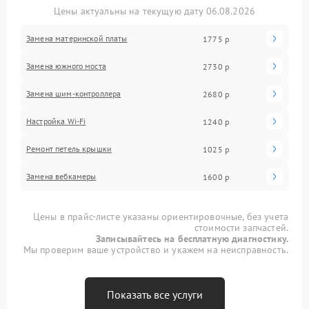
Цены актуальны на текущую дату 06.08.2026
Замена материнской платы
1775 р
Замена южного моста
2730 р
Замена шим-контроллера
2680 р
Настройка Wi-Fi
1240 р
Ремонт петель крышки
1025 р
Замена вебкамеры
1600 р
Цены в прайс-листе указаны ориентировочные, без учета
стоимости запчастей.
Записывайтесь на бесплатную диагностику.
Мы проверим ваше устройство и укажем на неисправность.
Показать все услуги