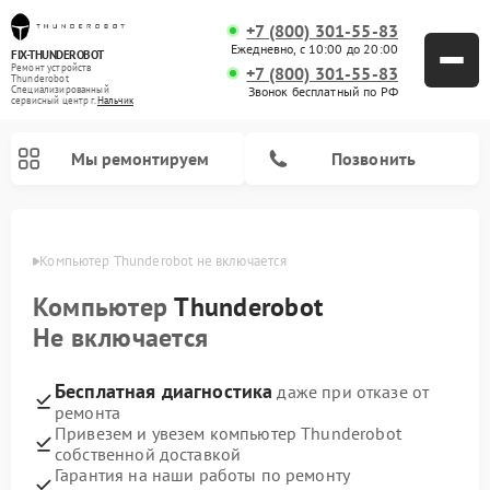
+7 (800) 301-55-83
Ежедневно, с 10:00 до 20:00
FIX-THUNDEROBOT
Ремонт устройств
+7 (800) 301-55-83
Thunderobot
Звонок бесплатный по РФ
Специализированный
cервисный центр г.
Нальчик
Мы ремонтируем
Позвонить
ьчике
Компьютер Thunderobot не включается
Компьютер
Thunderobot
Не включается
Бесплатная диагностика
даже при отказе от
ремонта
Привезем и увезем компьютер Thunderobot
собственной доставкой
Гарантия на наши работы по ремонту