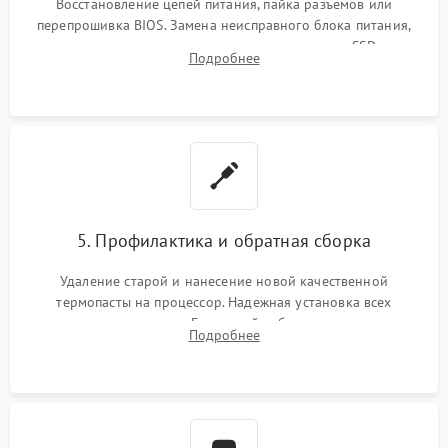
Восстановление цепей питания, пайка разъемов или
перепрошивка BIOS. Замена неисправного блока питания,
видеокарты, процессора или установка нового SSD для
Подробнее
восстановления и повышения скорости работы системы.
5. Профилактика и обратная сборка
Удаление старой и нанесение новой качественной
термопасты на процессор. Надежная установка всех
комплектующих в слоты. Грамотный кабель-менеджмент для
Подробнее
обеспечения правильной циркуляции воздуха внутри
корпуса ПК.