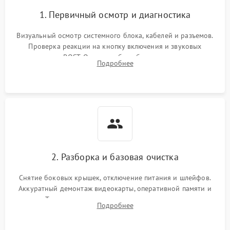
1. Первичный осмотр и диагностика
Визуальный осмотр системного блока, кабелей и разъемов.
Проверка реакции на кнопку включения и звуковых
сигналов POST. Оценка работы блока питания для
Подробнее
локализации базовых неисправностей без полного разбора.
2. Разборка и базовая очистка
Снятие боковых крышек, отключение питания и шлейфов.
Аккуратный демонтаж видеокарты, оперативной памяти и
кулеров. Тщательная очистка корпуса и радиаторов от пыли
Подробнее
с помощью сжатого воздуха для предотвращения
замыканий.