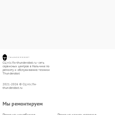
СЦ nlc.fix-thunderobot.ru - сеть
сервисных центров в Нальчике по
ремонту и обслуживанию техники
Thunderobot
2021-2026 © СЦ nlc.fix-
thunderobot.ru
Мы ремонтируем
Ремонт ноутбуков
Ремонт компьютеров