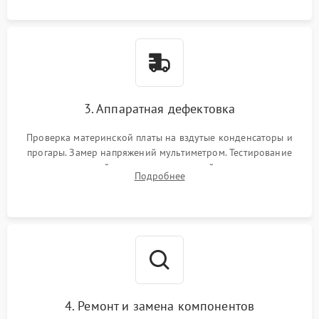
замыканий.
3. Аппаратная дефектовка
Проверка материнской платы на вздутые конденсаторы и
прогары. Замер напряжений мультиметром. Тестирование
оперативной памяти и накопителей с помощью
Подробнее
диагностического ПО для выявления сбойных секторов и
ошибок.
4. Ремонт и замена компонентов