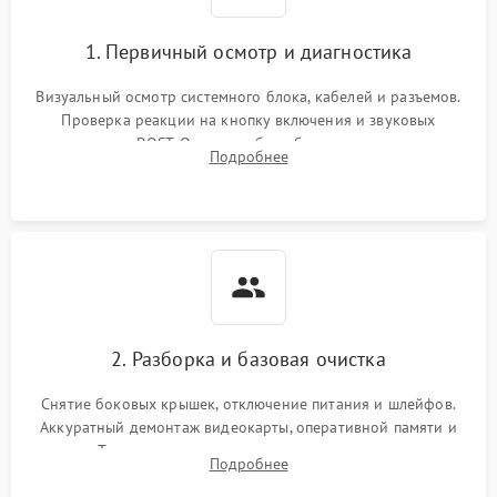
1. Первичный осмотр и диагностика
Визуальный осмотр системного блока, кабелей и разъемов.
Проверка реакции на кнопку включения и звуковых
сигналов POST. Оценка работы блока питания для
Подробнее
локализации базовых неисправностей без полного разбора.
2. Разборка и базовая очистка
Снятие боковых крышек, отключение питания и шлейфов.
Аккуратный демонтаж видеокарты, оперативной памяти и
кулеров. Тщательная очистка корпуса и радиаторов от пыли
Подробнее
с помощью сжатого воздуха для предотвращения