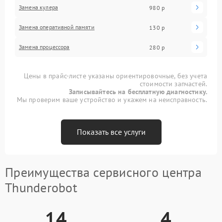
Замена кулера
980 р
Замена оперативной памяти
130 р
Замена процессора
280 р
Цены в прайс-листе указаны ориентировочные, без учета
стоимости запчастей.
Записывайтесь на бесплатную диагностику.
Мы проверим ваше устройство и укажем на неисправность.
Показать все услуги
Преимущества сервисного центра
Thunderobot
14
4