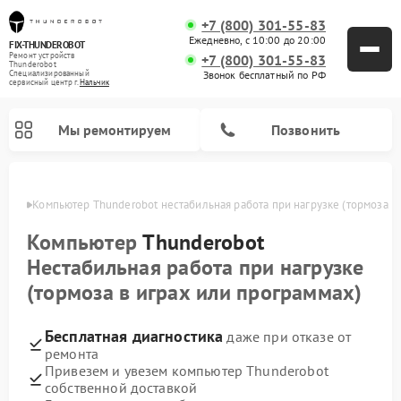
+7 (800) 301-55-83
Ежедневно, с 10:00 до 20:00
FIX-THUNDEROBOT
Ремонт устройств
+7 (800) 301-55-83
Thunderobot
Звонок бесплатный по РФ
Специализированный
cервисный центр г.
Нальчик
Мы ремонтируем
Позвонить
ьчике
Компьютер Thunderobot нестабильная работа при нагрузке (тормоза в
Компьютер
Thunderobot
Нестабильная работа при нагрузке
(тормоза в играх или программах)
Бесплатная диагностика
даже при отказе от
ремонта
Привезем и увезем компьютер Thunderobot
собственной доставкой