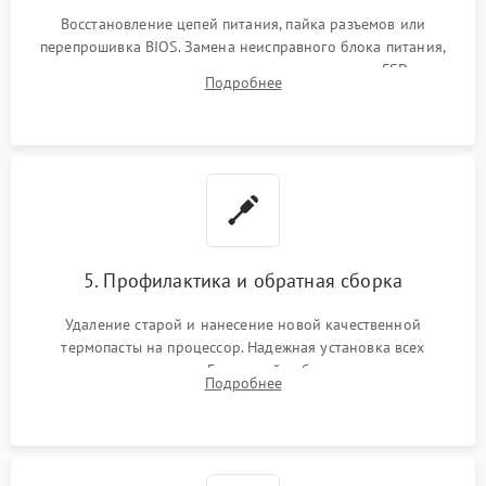
Восстановление цепей питания, пайка разъемов или
перепрошивка BIOS. Замена неисправного блока питания,
видеокарты, процессора или установка нового SSD для
Подробнее
восстановления и повышения скорости работы системы.
5. Профилактика и обратная сборка
Удаление старой и нанесение новой качественной
термопасты на процессор. Надежная установка всех
комплектующих в слоты. Грамотный кабель-менеджмент для
Подробнее
обеспечения правильной циркуляции воздуха внутри
корпуса ПК.