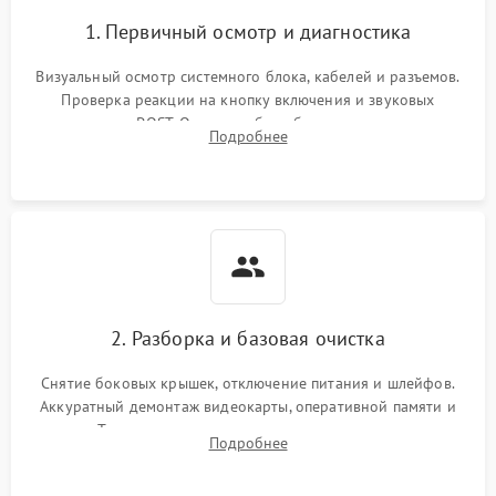
1. Первичный осмотр и диагностика
Визуальный осмотр системного блока, кабелей и разъемов.
Проверка реакции на кнопку включения и звуковых
сигналов POST. Оценка работы блока питания для
Подробнее
локализации базовых неисправностей без полного разбора.
2. Разборка и базовая очистка
Снятие боковых крышек, отключение питания и шлейфов.
Аккуратный демонтаж видеокарты, оперативной памяти и
кулеров. Тщательная очистка корпуса и радиаторов от пыли
Подробнее
с помощью сжатого воздуха для предотвращения
замыканий.