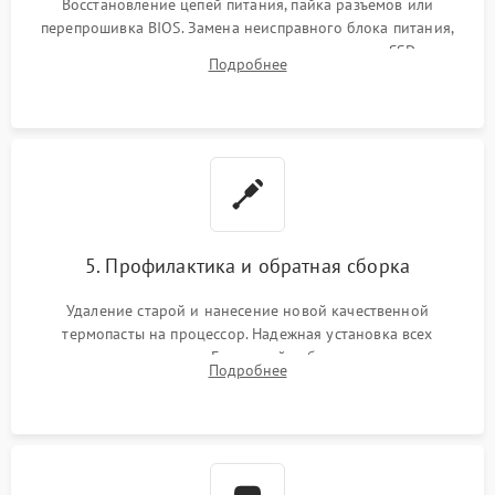
Восстановление цепей питания, пайка разъемов или
перепрошивка BIOS. Замена неисправного блока питания,
видеокарты, процессора или установка нового SSD для
Подробнее
восстановления и повышения скорости работы системы.
5. Профилактика и обратная сборка
Удаление старой и нанесение новой качественной
термопасты на процессор. Надежная установка всех
комплектующих в слоты. Грамотный кабель-менеджмент для
Подробнее
обеспечения правильной циркуляции воздуха внутри
корпуса ПК.