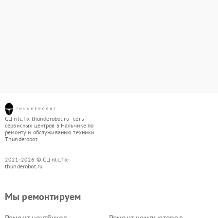
СЦ nlc.fix-thunderobot.ru - сеть
сервисных центров в Нальчике по
ремонту и обслуживанию техники
Thunderobot
2021-2026 © СЦ nlc.fix-
thunderobot.ru
Мы ремонтируем
Ремонт ноутбуков
Ремонт компьютеров