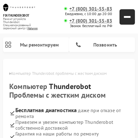
+7 (800) 301-55-83
Ежедневно, с 10:00 до 20:00
FIX-THUNDEROBOT
Ремонт устройств
+7 (800) 301-55-83
Thunderobot
Звонок бесплатный по РФ
Специализированный
cервисный центр г.
Нальчик
Мы ремонтируем
Позвонить
ьчике
Компьютер Thunderobot проблемы с жестким диском
Компьютер
Thunderobot
Проблемы с жестким диском
Бесплатная диагностика
даже при отказе от
ремонта
Привезем и увезем компьютер Thunderobot
собственной доставкой
Гарантия на наши работы по ремонту