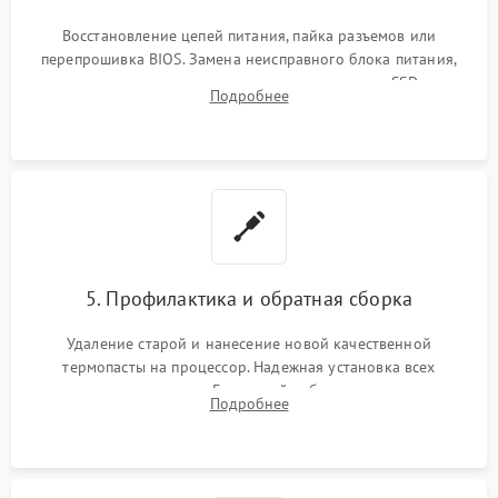
Восстановление цепей питания, пайка разъемов или
перепрошивка BIOS. Замена неисправного блока питания,
видеокарты, процессора или установка нового SSD для
Подробнее
восстановления и повышения скорости работы системы.
5. Профилактика и обратная сборка
Удаление старой и нанесение новой качественной
термопасты на процессор. Надежная установка всех
комплектующих в слоты. Грамотный кабель-менеджмент для
Подробнее
обеспечения правильной циркуляции воздуха внутри
корпуса ПК.