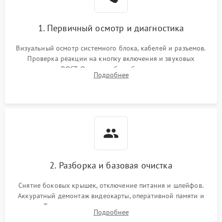
1. Первичный осмотр и диагностика
Визуальный осмотр системного блока, кабелей и разъемов.
Проверка реакции на кнопку включения и звуковых
сигналов POST. Оценка работы блока питания для
Подробнее
локализации базовых неисправностей без полного разбора.
2. Разборка и базовая очистка
Снятие боковых крышек, отключение питания и шлейфов.
Аккуратный демонтаж видеокарты, оперативной памяти и
кулеров. Тщательная очистка корпуса и радиаторов от пыли
Подробнее
с помощью сжатого воздуха для предотвращения