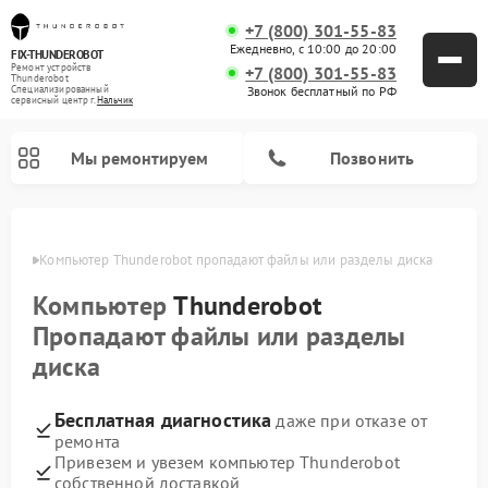
+7 (800) 301-55-83
Ежедневно, с 10:00 до 20:00
FIX-THUNDEROBOT
Ремонт устройств
+7 (800) 301-55-83
Thunderobot
Звонок бесплатный по РФ
Специализированный
cервисный центр г.
Нальчик
Мы ремонтируем
Позвонить
ьчике
Компьютер Thunderobot пропадают файлы или разделы диска
Компьютер
Thunderobot
Пропадают файлы или разделы
диска
Бесплатная диагностика
даже при отказе от
ремонта
Привезем и увезем компьютер Thunderobot
собственной доставкой