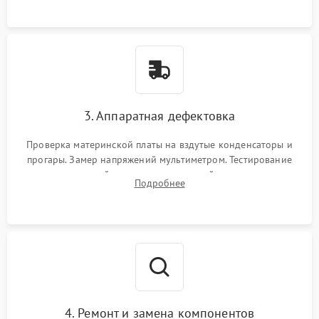
замыканий.
3. Аппаратная дефектовка
Проверка материнской платы на вздутые конденсаторы и
прогары. Замер напряжений мультиметром. Тестирование
оперативной памяти и накопителей с помощью
Подробнее
диагностического ПО для выявления сбойных секторов и
ошибок.
4. Ремонт и замена компонентов