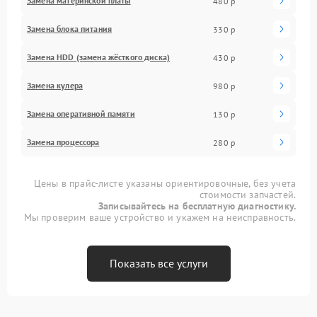
Замена материнской платы
480 р
Замена блока питания
330 р
Замена HDD (замена жёсткого диска)
430 р
Замена кулера
980 р
Замена оперативной памяти
130 р
Замена процессора
280 р
Цены в прайс-листе указаны ориентировочные, без учета
стоимости запчастей.
Записывайтесь на бесплатную диагностику.
Мы проверим ваше устройство и укажем на неисправность.
Показать все услуги