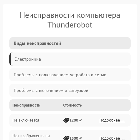
Неисправности компьютера
Thunderobot
Виды неисправностей
Электроника
Проблемы с подключением устройств и сетью
Проблемы с включением и загрузкой
Неисправности
Стоимость
Проблемы с изображением и монитором
Не включается
1200 ₽
Подробнее →
Проблемы с производительностью и стабильностью
Нет изображения на
Прочие специфичные проблемы
1500 ₽
Подробнее →