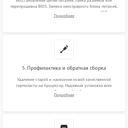
Восстановление цепей питания, пайка разъемов или
перепрошивка BIOS. Замена неисправного блока питания,
видеокарты, процессора или установка нового SSD для
Подробнее
восстановления и повышения скорости работы системы.
5. Профилактика и обратная сборка
Удаление старой и нанесение новой качественной
термопасты на процессор. Надежная установка всех
комплектующих в слоты. Грамотный кабель-менеджмент для
Подробнее
обеспечения правильной циркуляции воздуха внутри
корпуса ПК.