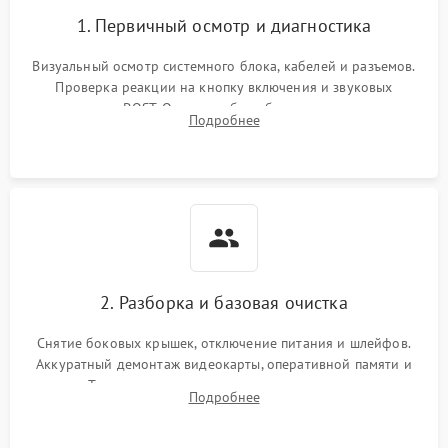
Ошибки в работе
1. Первичный осмотр и диагностика
1500 ₽
Подробнее →
оперативной памяти
Визуальный осмотр системного блока, кабелей и разъемов.
Не распознается USB-порт
1300 ₽
Подробнее →
Проверка реакции на кнопку включения и звуковых
сигналов POST. Оценка работы блока питания для
Подробнее
локализации базовых неисправностей без полного разбора.
2. Разборка и базовая очистка
Снятие боковых крышек, отключение питания и шлейфов.
Аккуратный демонтаж видеокарты, оперативной памяти и
кулеров. Тщательная очистка корпуса и радиаторов от пыли
Подробнее
с помощью сжатого воздуха для предотвращения
замыканий.