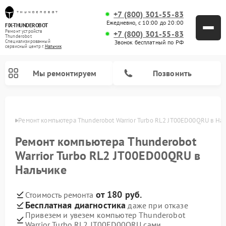
+7 (800) 301-55-83
Ежедневно, с 10:00 до 20:00
FIX-THUNDEROBOT
Ремонт устройств
+7 (800) 301-55-83
Thunderobot
Звонок бесплатный по РФ
Специализированный
cервисный центр г.
Нальчик
Мы ремонтируем
Позвонить
ьчике
Ремонт компьютера Thunderobot Warrior Turbo RL2 JT00ED00QRU в На
Ремонт компьютера Thunderobot
Warrior Turbo RL2 JT00ED00QRU в
Нальчике
от 180 руб.
Стоимость ремонта
Бесплатная диагностика
даже при отказе
Привезем и увезем компьютер Thunderobot
Warrior Turbo RL2 JT00ED00QRU сами